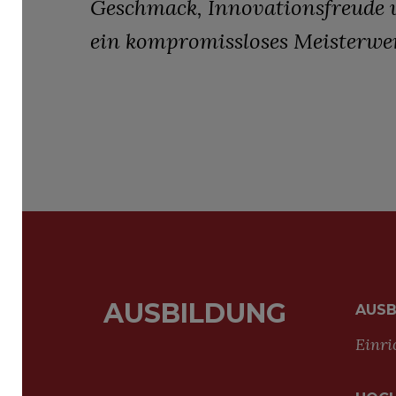
Geschmack, Innovationsfreude u
ein kompromissloses Meisterwer
AUSBILDUNG
AUSB
Einri