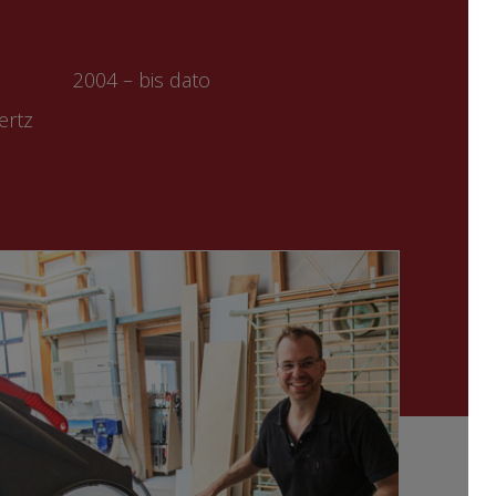
2004 – bis dato
ertz