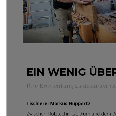
EIN WENIG ÜBE
Ihre Einrichtung zu designen ist 
Tischlerei Markus Huppertz
Zwischen Holztechnikstudium und dem Begin