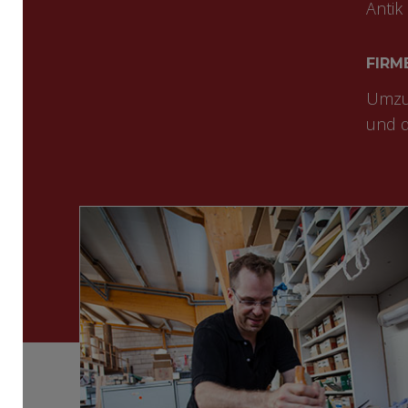
Antik
FIRM
Umzug
und d