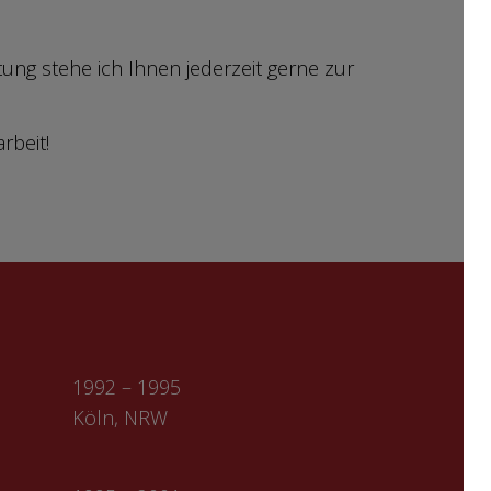
atung stehe ich Ihnen jederzeit gerne zur
rbeit!
1992 – 1995
Köln, NRW