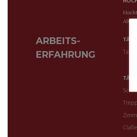
HOCH
Hocht
Absch
ARBEITS-
TÄTI
Tätig
ERFAHRUNG
TÄTI
Schre
Trep
Zimme
Claße