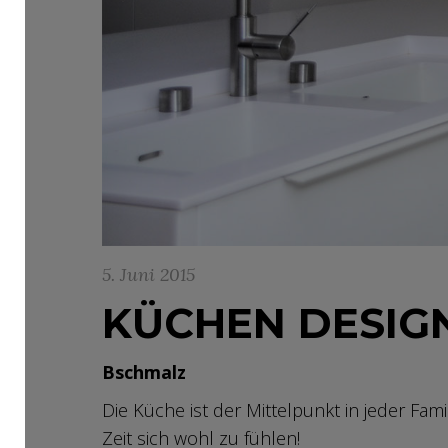
5. Juni 2015
KÜCHEN DESIG
Bschmalz
Die Küche ist der Mittelpunkt in jeder Famil
Zeit sich wohl zu fühlen!