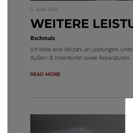
5. Juni 2015
WEITERE LEIS
Bschmalz
Ich biete eine Vielzahl an Leistungen. U
Außen- & Innentüren sowie Reparaturen.
READ MORE