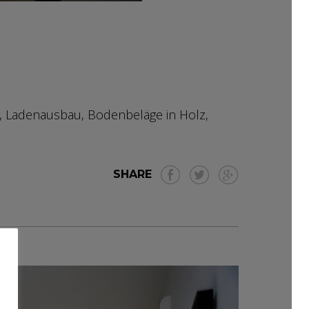
, Ladenausbau, Bodenbeläge in Holz,
SHARE