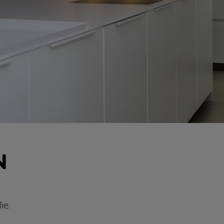
N
ie.