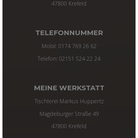
47800 Krefeld
TELEFONNUMMER
Mobil: 0174 769 26 62
Telefon: 02151 524 22 24
MEINE WERKSTATT
Tischlerei Markus Huppertz
Magdeburger Straße 49
47800 Krefeld