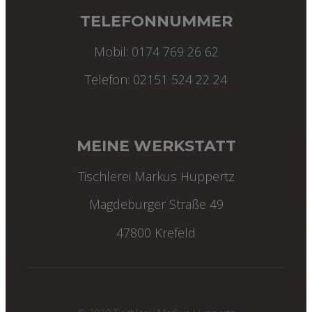
TELEFONNUMMER
Mobil: 0174 769 26 62
Telefon: 02151 524 22 24
MEINE WERKSTATT
Tischlerei Markus Huppertz
Magdeburger Straße 49
47800 Krefeld