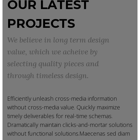
OUR LATEST
PROJECTS
We believe in long term design
value, which we acheive by
selecting quality pieces and
through timeless design.
Efficiently unleash cross-media information
without cross-media value. Quickly maximize
timely deliverables for real-time schemas.
Dramatically maintain clicks-and-mortar solutions
without functional solutions.Maecenas sed diam