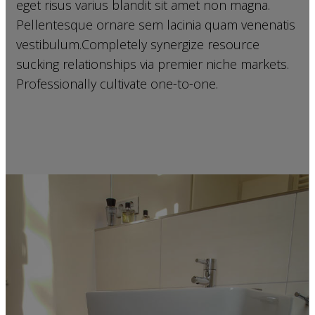
eget risus varius blandit sit amet non magna.
Pellentesque ornare sem lacinia quam venenatis
vestibulum.Completely synergize resource
sucking relationships via premier niche markets.
Professionally cultivate one-to-one.